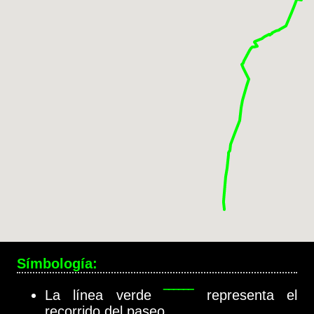
Símbología:
La línea verde
‾‾‾‾‾‾
representa el
recorrido del paseo