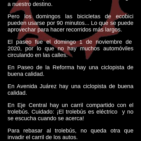
a nuestro destino.
Pero los domingos las bicicletas de ecobici
pueden usarse por 90 minutos... Lo que se puede
aprovechar para hacer recorridos más largos.
El paseo fue el domingo 1 de noviembre de
2020, por lo que no hay muchos automóviles
circulando en las calles.
En Paseo de la Reforma hay una ciclopista de
buena calidad.
En Avenida Juárez hay una ciclopista de buena
calidad.
En Eje Central hay un carril compartido con el
trolebús. Cuidado: ¡El trolebús es eléctrico y no
se escucha cuando se acerca!
Para rebasar al trolebús, no queda otra que
invadir el carril de los autos.