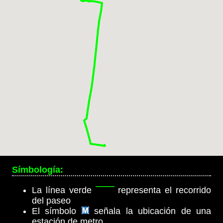
Símbología:
La línea verde
‾‾‾‾‾‾
representa el recorrido
del paseo
El símbolo
señala la ubicación de una
estación de metro