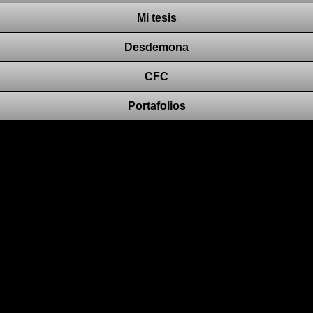
Mi tesis
Desdemona
CFC
Portafolios