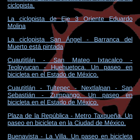
ciclopista.
La ciclopista de Eje 3 Oriente Eduardo
Molina
La ciclopista San Ángel - Barranca del
Muerto está pintada
Cuautitlán - San Mateo Ixtacalco -
Teoloyucan - Huehuetoca. Un paseo en
bicicleta en el Estado de México.
Cuautitlán - Tultepec - Nextlalpan - San
Sebastián - Zumpango. Un paseo en
bicicleta en el Estado de México.
Plaza de la República - Metro Taxqueña. Un
paseo en bicicleta en la Ciudad de México.
Buenavista - La Villa. Un paseo en bicicleta