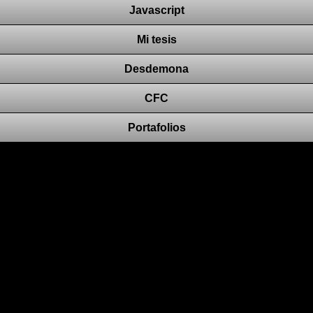
Javascript
Mi tesis
Desdemona
CFC
Portafolios