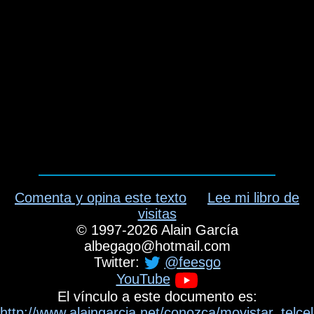
Comenta y opina este texto
Lee mi libro de
visitas
©
1997-2026
Alain García
albegago
@
hotmail.com
Twitter:
@feesgo
YouTube
El vínculo a este documento es:
http://www.alaingarcia.net/conozca/movistar_telce