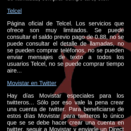
Telcel
Página oficial de Telcel. Los servicios que
ofrece son muy limitados. Se puede
consultar el saldo previo pago de 0.88, no se
puede consultar el detalle de llamadas, no
se pueden comprar teléfonos, no se pueden
enviar mensajes de texto a todos los
usuarios Telcel, no se puede comprar tiempo
aire...
Movistar en Twitter
Hay días Movistar especiales para los
twitteros... Sólo por eso vale la pena crear
una cuenta de twitter. Para beneficiarse de
estos días Movistar para twitteros lo único
que se se debe hacer crear una cuenta en
twitter, seguir a Movistar y enviarle un Direct