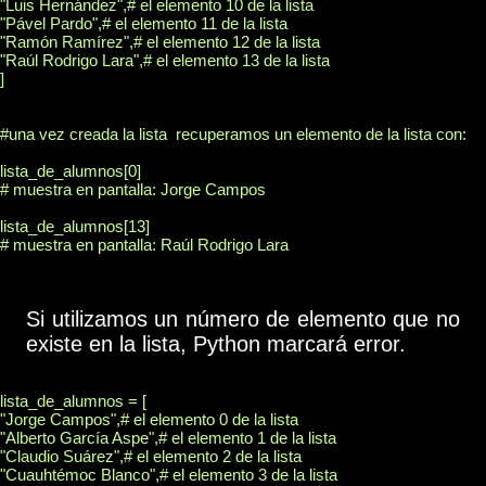
"Luis Hernández",# el elemento 10 de la lista

"Pável Pardo",# el elemento 11 de la lista

"Ramón Ramírez",# el elemento 12 de la lista

"Raúl Rodrigo Lara",# el elemento 13 de la lista

]

#una vez creada la lista  recuperamos un elemento de la lista con:

lista_de_alumnos[0]

# muestra en pantalla: Jorge Campos

lista_de_alumnos[13]

# muestra en pantalla: Raúl Rodrigo Lara

Si utilizamos un número de elemento que no
existe en la lista, Python marcará error.
lista_de_alumnos = [

"Jorge Campos",# el elemento 0 de la lista

"Alberto García Aspe",# el elemento 1 de la lista

"Claudio Suárez",# el elemento 2 de la lista

"Cuauhtémoc Blanco",# el elemento 3 de la lista
