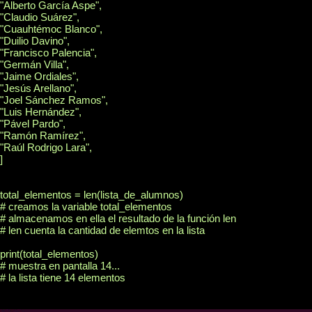
"Alberto García Aspe",

"Claudio Suárez",

"Cuauhtémoc Blanco",

"Duilio Davino",

"Francisco Palencia",

"Germán Villa",

"Jaime Ordiales",

"Jesús Arellano",

"Joel Sánchez Ramos",

"Luis Hernández",

"Pável Pardo",

"Ramón Ramírez",

"Raúl Rodrigo Lara",

]

total_elementos = len(lista_de_alumnos)

# creamos la variable total_elementos

# almacenamos en ella el resultado de la función len

# len cuenta la cantidad de elemtos en la lista

print(total_elementos)

# muestra en pantalla 14...

# la lista tiene 14 elementos
