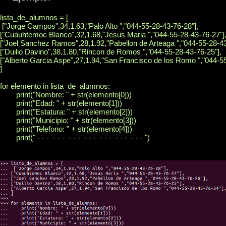
lista_de_alumnos = [

 ["Jorge Campos",34,1.63,"Palo Alto ","044-55-28-43-76-28"],

["Cuauhtemoc Blanco",32,1.68,"Jesus Maria ","044-55-28-43-76-27"],
["Joel Sanchez Ramos",28,1.92,"Pabellon de Arteaga ","044-55-28-43-
["Duilio Davino",38,1.80,"Rincon de Romos ","044-55-28-43-76-25"],

["Alberto Garcia Aspe",27,1.94,"San Francisco de los Romo ","044-55
]

for elemento in lista_de_alumnos:

	print("Nombre: " + str(elemento[0]))

	print("Edad: " + str(elemento[1]))

	print("Estatura: " + str(elemento[2]))

	print("Municipio: " + str(elemento[3]))

	print("Telefono: " + str(elemento[4]))

	print(" - - -  - - -  - - -  - - -  - - -  - - -  - - - ")
