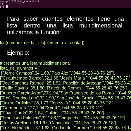
Para saber cuantos elementos tiene una
lista dentro una lista multidimensional,
utilizamos la función:
len(nombre_de_la_lista[elemento_a_contar])
Ejemplo:
# creamos una lista multidimensional

lista_de_alumnos = [

 ["Jorge Campos",34,1.63,"Palo Alto ","044-55-28-43-76-28"],

["Cuauhtémoc Blanco",32,1.68,"Jesús María ","044-55-28-43-76-27"],
["Joel Sánchez Ramos",28,1.92,"Pabellón de Arteaga ","044-55-28-43-
["Duilio Davino",38,1.80,"Rincón de Romos ","044-55-28-43-76-25"],

["Alberto García Aspe",27,1.94,"San Francisco de los Romo ","044-55
["Raúl Rodrigo Lara",32,1.90,"San José de Gracia ","044-55-28-43-76-
["Jaime Ordiales",35,1.73,"Tepezalá ","044-55-28-43-76-22"],

["Germán Villa",27,1.94,"Xpujil ","044-55-28-43-76-21"],

["Pável Pardo",22,1.84,"Calkiní ","044-55-28-43-76-20"],

["Francisco Palencia",32,1.86,"Campeche ","044-55-28-43-76-19"],

["Jesús Arellano",19,1.97,"Candelaria ","044-55-28-43-76-18"],

["Luis Hernández",37,1.63,"Ciudad del Carmen ","044-55-28-43-76-17"