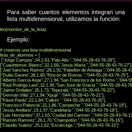
Para saber cuantos elementos integran una
lista multidimensional, utilizamos la función:
len(nombre_de_la_lista)
Ejemplo:
# creamos una lista multidimensional

lista_de_alumnos = [

 ["Jorge Campos",34,1.63,"Palo Alto ","044-55-28-43-76-28"],

["Cuauhtémoc Blanco",32,1.68,"Jesús María ","044-55-28-43-76-27"],
["Joel Sánchez Ramos",28,1.92,"Pabellón de Arteaga ","044-55-28-43-
["Duilio Davino",38,1.80,"Rincón de Romos ","044-55-28-43-76-25"],

["Alberto García Aspe",27,1.94,"San Francisco de los Romo ","044-55
["Raúl Rodrigo Lara",32,1.90,"San José de Gracia ","044-55-28-43-76-
["Jaime Ordiales",35,1.73,"Tepezalá ","044-55-28-43-76-22"],

["Germán Villa",27,1.94,"Xpujil ","044-55-28-43-76-21"],

["Pável Pardo",22,1.84,"Calkiní ","044-55-28-43-76-20"],

["Francisco Palencia",32,1.86,"Campeche ","044-55-28-43-76-19"],

["Jesús Arellano",19,1.97,"Candelaria ","044-55-28-43-76-18"],

["Luis Hernández",37,1.63,"Ciudad del Carmen ","044-55-28-43-76-17"
["Ramón Ramírez",26,1.70,"Champotón ","044-55-28-43-76-16"],

["Claudio Suárez",25,1.62,"Escárcega ","044-55-28-43-76-15"]
