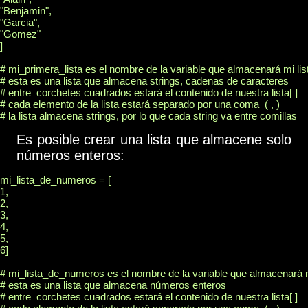
"Benjamin",

"Garcia",

"Gomez"

]

# mi_primera_lista es el nombre de la variable que almacenará mi list
# esta es una lista que almacena strings, cadenas de caracteres

# entre  corchetes cuadrados estará el contenido de nuestra lista[ ]

# cada elemento de la lista estará separado por una coma  ( , )

Es posible crear una lista que almacene solo
números enteros:
mi_lista_de_numeros = [

1,

2,

3,

4,

5,

6]

# mi_lista_de_numeros es el nombre de la variable que almacenará mi
# esta es una lista que almacena números enteros

# entre  corchetes cuadrados estará el contenido de nuestra lista[ ]
