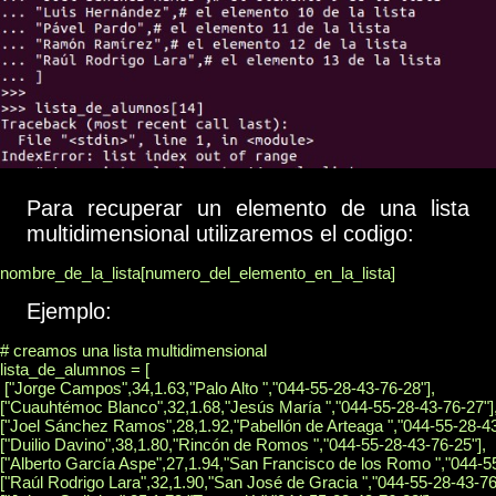
Para recuperar un elemento de una lista
multidimensional utilizaremos el codigo:
Ejemplo:
# creamos una lista multidimensional

lista_de_alumnos = [

 ["Jorge Campos",34,1.63,"Palo Alto ","044-55-28-43-76-28"],

["Cuauhtémoc Blanco",32,1.68,"Jesús María ","044-55-28-43-76-27"],
["Joel Sánchez Ramos",28,1.92,"Pabellón de Arteaga ","044-55-28-43-
["Duilio Davino",38,1.80,"Rincón de Romos ","044-55-28-43-76-25"],

["Alberto García Aspe",27,1.94,"San Francisco de los Romo ","044-55
["Raúl Rodrigo Lara",32,1.90,"San José de Gracia ","044-55-28-43-76-