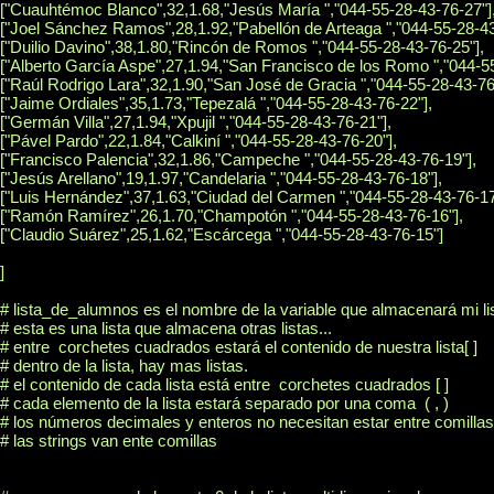
["Cuauhtémoc Blanco",32,1.68,"Jesús María ","044-55-28-43-76-27"],
["Joel Sánchez Ramos",28,1.92,"Pabellón de Arteaga ","044-55-28-43-
["Duilio Davino",38,1.80,"Rincón de Romos ","044-55-28-43-76-25"],

["Alberto García Aspe",27,1.94,"San Francisco de los Romo ","044-55
["Raúl Rodrigo Lara",32,1.90,"San José de Gracia ","044-55-28-43-76-
["Jaime Ordiales",35,1.73,"Tepezalá ","044-55-28-43-76-22"],

["Germán Villa",27,1.94,"Xpujil ","044-55-28-43-76-21"],

["Pável Pardo",22,1.84,"Calkiní ","044-55-28-43-76-20"],

["Francisco Palencia",32,1.86,"Campeche ","044-55-28-43-76-19"],

["Jesús Arellano",19,1.97,"Candelaria ","044-55-28-43-76-18"],

["Luis Hernández",37,1.63,"Ciudad del Carmen ","044-55-28-43-76-17"
["Ramón Ramírez",26,1.70,"Champotón ","044-55-28-43-76-16"],

["Claudio Suárez",25,1.62,"Escárcega ","044-55-28-43-76-15"]

]

# lista_de_alumnos es el nombre de la variable que almacenará mi lis
# esta es una lista que almacena otras listas...

# entre  corchetes cuadrados estará el contenido de nuestra lista[ ]

# dentro de la lista, hay mas listas.

# el contenido de cada lista está entre  corchetes cuadrados [ ]

# cada elemento de la lista estará separado por una coma  ( , )

# los números decimales y enteros no necesitan estar entre comillas

# las strings van ente comillas
