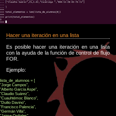
Hacer una iteración en una lista
Es posible hacer una iteración en una lista
con la ayuda de la función de control de flujo
FOR.
Ejemplo:
lista_de_alumnos = [

"Jorge Campos",

"Alberto García Aspe",

"Claudio Suárez",

"Cuauhtémoc Blanco",

"Duilio Davino",

"Francisco Palencia",

"Germán Villa",

"Jaime Ordiales",
