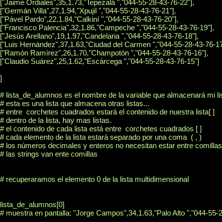
["Jaime Ordiales",35,1.73,"Tepezalá ","044-55-28-43-76-22"],

["Germán Villa",27,1.94,"Xpujil ","044-55-28-43-76-21"],

["Pável Pardo",22,1.84,"Calkiní ","044-55-28-43-76-20"],

["Francisco Palencia",32,1.86,"Campeche ","044-55-28-43-76-19"],

["Jesús Arellano",19,1.97,"Candelaria ","044-55-28-43-76-18"],

["Luis Hernández",37,1.63,"Ciudad del Carmen ","044-55-28-43-76-17"
["Ramón Ramírez",26,1.70,"Champotón ","044-55-28-43-76-16"],

["Claudio Suárez",25,1.62,"Escárcega ","044-55-28-43-76-15"]

]

# lista_de_alumnos es el nombre de la variable que almacenará mi lis
# esta es una lista que almacena otras listas...

# entre  corchetes cuadrados estará el contenido de nuestra lista[ ]

# dentro de la lista, hay mas listas.

# el contenido de cada lista está entre  corchetes cuadrados [ ]

# cada elemento de la lista estará separado por una coma  ( , )

# los números decimales y enteros no necesitan estar entre comillas

# las strings van ente comillas

# recuperaramos el elemento 0 de la lista multidimensional

lista_de_alumnos[0] 

# muestra en pantalla: "Jorge Campos",34,1.63,"Palo Alto ","044-55-2