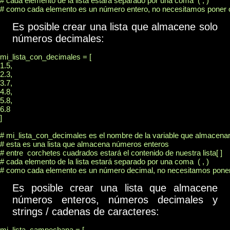
# cada elemento de la lista estará separado por una coma  ( , )

Es posible crear una lista que almacene solo
números decimales:
mi_lista_con_decimales = [

1.5,

2.3,

3.7,

4.8,

5.8,

6.8

]

# mi_lista_con_decimales es el nombre de la variable que almacenará 
# esta es una lista que almacena números enteros

# entre  corchetes cuadrados estará el contenido de nuestra lista[ ]

# cada elemento de la lista estará separado por una coma  ( , )

Es posible crear una lista que almacene
números enteros, números decimales y
strings / cadenas de caracteres:
mi_lista_campechana = [
