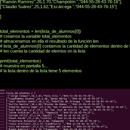
["Ramón Ramírez",26,1.70,"Champotón ","044-55-28-43-76-16"],

["Claudio Suárez",25,1.62,"Escárcega ","044-55-28-43-76-15"]

]

total_elementos = len(lista_de_alumnos[0])

# creamos la variable total_elementos

# almacenamos en ella el resultado de la función len

# lista_de_alumnos[0] contamos la cantidad de elementos dentro de la
# len cuenta la cantidad de elemtos en la lista

print(total_elementos)

# muestra en pantalla 5...

# la lista dentro de la lista tiene 5 elementos
