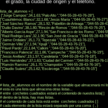
el grado, la ciudad de origen y el teléfono.
lista_de_alumnos = [

 ["Jorge Campos",34,1.63,"Palo Alto ","044-55-28-43-76-28"],

["Cuauhtémoc Blanco",32,1.68,"Jesús María ","044-55-28-43-76-27"],
["Joel Sánchez Ramos",28,1.92,"Pabellón de Arteaga ","044-55-28-43-
["Duilio Davino",38,1.80,"Rincón de Romos ","044-55-28-43-76-25"],

["Alberto García Aspe",27,1.94,"San Francisco de los Romo ","044-55
["Raúl Rodrigo Lara",32,1.90,"San José de Gracia ","044-55-28-43-76-
["Jaime Ordiales",35,1.73,"Tepezalá ","044-55-28-43-76-22"],

["Germán Villa",27,1.94,"Xpujil ","044-55-28-43-76-21"],

["Pável Pardo",22,1.84,"Calkiní ","044-55-28-43-76-20"],

["Francisco Palencia",32,1.86,"Campeche ","044-55-28-43-76-19"],

["Jesús Arellano",19,1.97,"Candelaria ","044-55-28-43-76-18"],

["Luis Hernández",37,1.63,"Ciudad del Carmen ","044-55-28-43-76-17"
["Ramón Ramírez",26,1.70,"Champotón ","044-55-28-43-76-16"],

["Claudio Suárez",25,1.62,"Escárcega ","044-55-28-43-76-15"]

]

# lista_de_alumnos es el nombre de la variable que almacenará mi lis
# esta es una lista que almacena otras listas...

# entre  corchetes cuadrados estará el contenido de nuestra lista[ ]

# dentro de la lista, hay mas listas.

# el contenido de cada lista está entre  corchetes cuadrados [ ]

# cada elemento de la lista estará separado por una coma  ( , )
