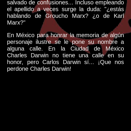
salvado de confusiones... Incluso empleando
el apellido a veces surge la duda: "¿estás
hablando de Groucho Marx? ¿o de Karl
Marx?"
En México para honrar la memoria de algún
personaje ilustre se le pone su nombre a
alguna calle. En la Ciudad de México
Charles Darwin no tiene una calle en su
honor, pero Carlos Darwin sí... ¡Que nos
perdone Charles Darwin!