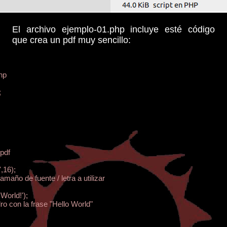
El archivo ejemplo-01.php incluye esté código
que crea un pdf muy sencillo:
hp

 

pdf

,16); 

 tamaño de fuente / letra a utilizar

orld!'); 

ro con la frase "Hello World"
