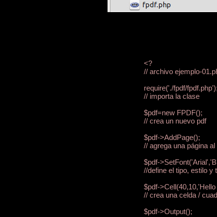
<?

// archivo ejemplo-01.p
require('./fpdf/fpdf.php');
// importa la clase

$pdf=new FPDF(); 

// crea un nuevo pdf

$pdf->AddPage(); 

// agrega una página al 
$pdf->SetFont('Arial','B'
//define el tipo, estilo y
$pdf->Cell(40,10,'Hello W
// crea una celda / cuad
$pdf->Output(); 
