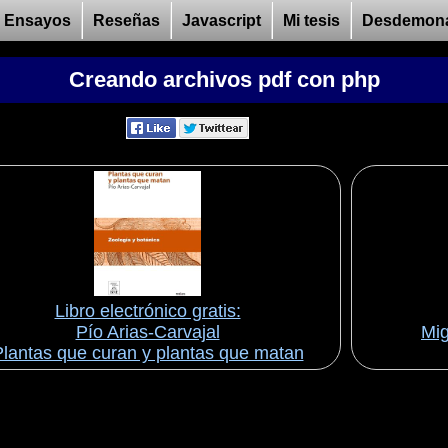
Ensayos
Reseñas
Javascript
Mi tesis
Desdemon
Creando archivos pdf con php
Libro electrónico gratis:
Pío Arias-Carvajal
Mig
lantas que curan y plantas que matan