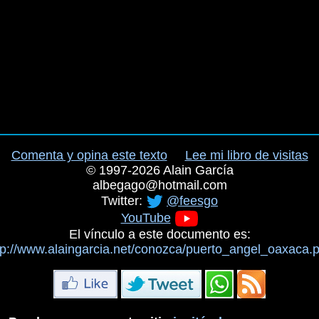
Comenta y opina este texto
Lee mi libro de visitas
©
1997-2026
Alain García
albegago
@
hotmail.com
Twitter:
@feesgo
YouTube
El vínculo a este documento es:
tp://www.alaingarcia.net/conozca/puerto_angel_oaxaca.