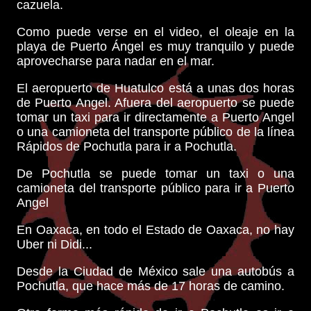
cazuela.
Como puede verse en el video, el oleaje en la
playa de Puerto Ángel es muy tranquilo y puede
aprovecharse para nadar en el mar.
El aeropuerto de Huatulco está a unas dos horas
de Puerto Angel. Afuera del aeropuerto se puede
tomar un taxi para ir directamente a Puerto Angel
o una camioneta del transporte público de la línea
Rápidos de Pochutla para ir a Pochutla.
De Pochutla se puede tomar un taxi o una
camioneta del transporte público para ir a Puerto
Angel
En Oaxaca, en todo el Estado de Oaxaca, no hay
Uber ni Didi...
Desde la Ciudad de México sale una autobús a
Pochutla, que hace más de 17 horas de camino.