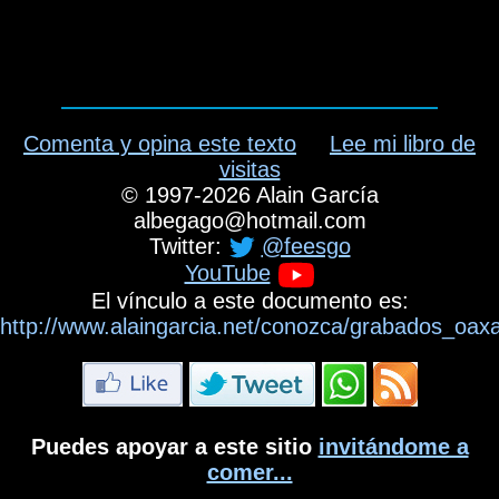
Comenta y opina este texto
Lee mi libro de
visitas
©
1997-2026
Alain García
albegago
@
hotmail.com
Twitter:
@feesgo
YouTube
El vínculo a este documento es:
http://www.alaingarcia.net/conozca/grabados_oax
Puedes apoyar a este sitio
invitándome a
comer...