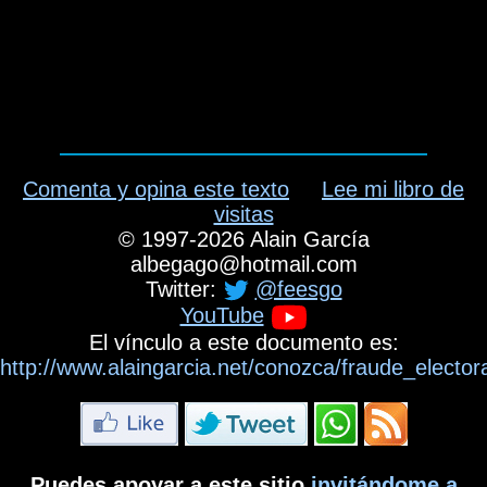
Comenta y opina este texto
Lee mi libro de
visitas
©
1997-2026
Alain García
albegago
@
hotmail.com
Twitter:
@feesgo
YouTube
El vínculo a este documento es:
http://www.alaingarcia.net/conozca/fraude_electo
Puedes apoyar a este sitio
invitándome a