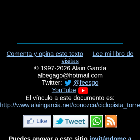
Comenta y opina este texto
Lee mi libro de
visitas
©
1997-2026
Alain García
albegago
@
hotmail.com
Twitter:
@feesgo
YouTube
El vínculo a este documento es:
http://www.alaingarcia.net/conozca/ciclopista_tor
Puedes apoyar a este sitio
invitándome a