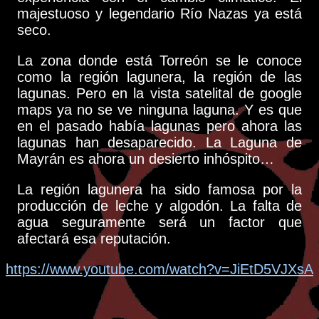
majestuoso y legendario Río Nazas ya está
seco.
La zona donde está Torreón se le conoce
como la región lagunera, la región de las
lagunas. Pero en la vista satelital de google
maps ya no se ve ninguna laguna. Y es que
en el pasado había lagunas pero ahora las
lagunas han desaparecido. La Laguna de
Mayrán es ahora un desierto inhóspito…
La región lagunera ha sido famosa por la
producción de leche y algodón. La falta de
agua seguramente será un factor que
afectará esa reputación.
https://www.youtube.com/watch?v=JiEtD5VJXsA