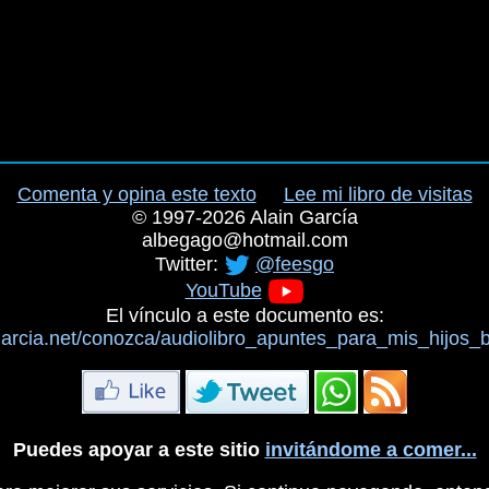
Comenta y opina este texto
Lee mi libro de visitas
©
1997-2026
Alain García
albegago
@
hotmail.com
Twitter:
@feesgo
YouTube
El vínculo a este documento es:
garcia.net/conozca/audiolibro_apuntes_para_mis_hijos_
Puedes apoyar a este sitio
invitándome a comer...