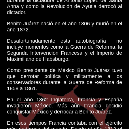
durante la dictadura de Antonio López de Santa
Anna y como la Revolución de Ayutla derrocó al
dictador.
Benito Juárez nació en el año 1806 y murió en el
año 1872.
Desafortunadamente esta autobiografía no
incluye momentos como la Guerra de Reforma, la
Segunda Intervención Francesa y el Imperio de
Maximiliano de Habsburgo.
Como presidente de México Benito Juárez tuvo
que derrotar política y militarmente a los
conservadores durante la Guerra de Reforma de
1858 a 1861.
En el año 1862 Inglaterra, Francia y España
invadieron México. Más aún Francia decidió
conquistar México y derrocar a Benito Juárez.
En esos tiempos Francia contaba con el ejército
más poderoso del mundo. Desde el año 1812 el