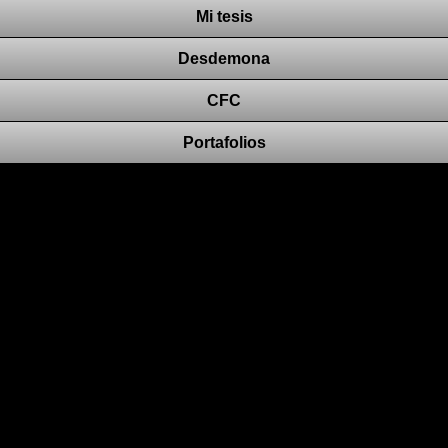
Mi tesis
Desdemona
CFC
Portafolios