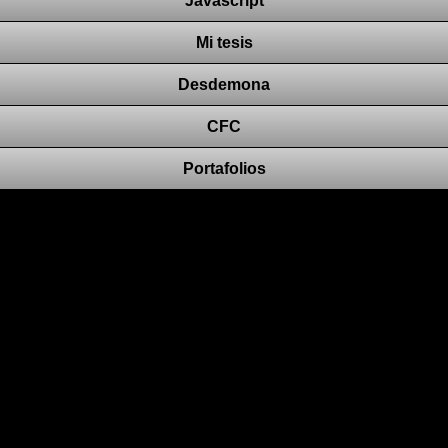
Javascript
Mi tesis
Desdemona
CFC
Portafolios