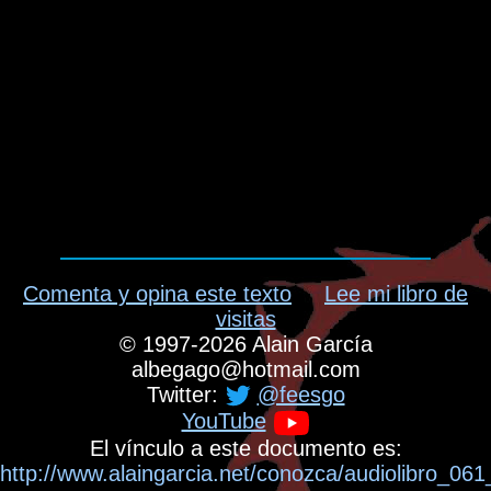
Comenta y opina este texto
Lee mi libro de
visitas
©
1997-2026
Alain García
albegago
@
hotmail.com
Twitter:
@feesgo
YouTube
El vínculo a este documento es:
http://www.alaingarcia.net/conozca/audiolibro_0