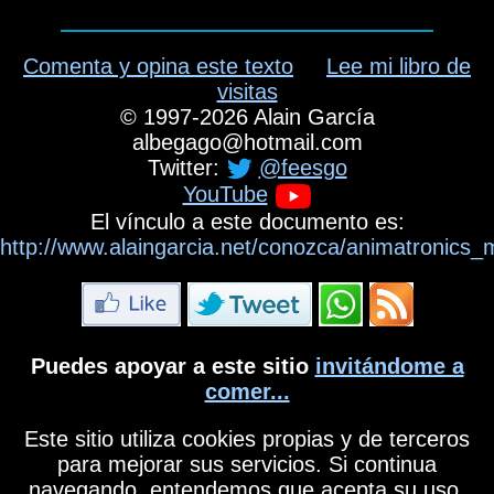
Comenta y opina este texto
Lee mi libro de
visitas
©
1997-2026
Alain García
albegago
@
hotmail.com
Twitter:
@feesgo
YouTube
El vínculo a este documento es:
http://www.alaingarcia.net/conozca/animatronics
Puedes apoyar a este sitio
invitándome a
comer...
Este sitio utiliza cookies propias y de terceros
para mejorar sus servicios. Si continua
navegando, entendemos que acepta su uso.